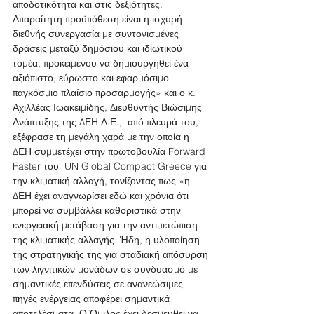
αποδοτικότητα και στις δεξιότητες. 
Απαραίτητη προϋπόθεση είναι η ισχυρή 
διεθνής συνεργασία με συντονισμένες 
δράσεις μεταξύ δημόσιου και ιδιωτικού 
τομέα, προκειμένου να δημιουργηθεί ένα 
αξιόπιστο, εύρωστο και εφαρμόσιμο 
παγκόσμιο πλαίσιο προσαρμογής» και ο κ. 
Αχιλλέας Ιωακειμίδης, Διευθυντής Βιώσιμης 
Ανάπτυξης της ΔΕΗ Α.Ε.,  από πλευρά του, 
εξέφρασε τη μεγάλη χαρά με την οποία η 
ΔΕΗ συμμετέχει στην πρωτοβουλία Forward 
Faster του  UN Global Compact Greece για 
την κλιματική αλλαγή, τονίζοντας πως «η 
ΔΕΗ έχει αναγνωρίσει εδώ και χρόνια ότι 
μπορεί να συμβάλλει καθοριστικά στην 
ενεργειακή μετάβαση για την αντιμετώπιση 
της κλιματικής αλλαγής. Ήδη, η υλοποίηση 
της στρατηγικής της για σταδιακή απόσυρση 
των λιγνιτικών μονάδων σε συνδυασμό με 
σημαντικές επενδύσεις σε ανανεώσιμες 
πηγές ενέργειας αποφέρει σημαντικά 
αποτελέσματα. Ο Όμιλος έχει δεσμευθεί να 