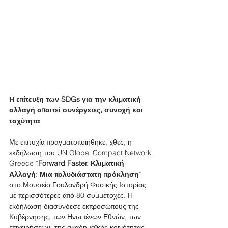
Η επίτευξη των SDGs για την κλιματική 
αλλαγή απαιτεί συνέργειες, συνοχή και 
ταχύτητα
Με επιτυχία πραγματοποιήθηκε, χθες, η 
εκδήλωση του UN Global Compact Network 
Greece “
Forward Faster. Κλιματική 
Αλλαγή: Μια πολυδιάστατη πρόκληση
” 
στο Μουσείο Γουλανδρή Φυσικής Ιστορίας 
με περισσότερες από 80 συμμετοχές. Η 
εκδήλωση διασύνδεσε εκπροσώπους της 
Κυβέρνησης, των Ηνωμένων Εθνών, των 
επιχειρήσεων, της ακαδημαϊκής κοινότητας 