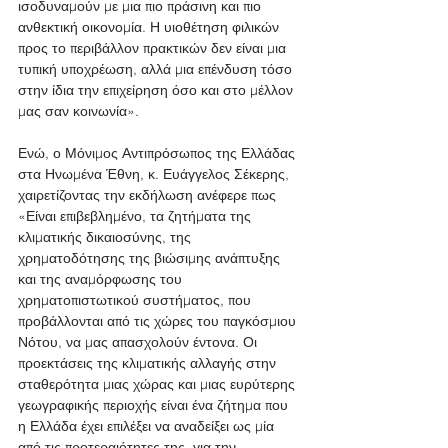
ισοδυναμούν με μια πιο πράσινη και πιο 
ανθεκτική οικονομία. Η υιοθέτηση φιλικών 
προς το περιβάλλον πρακτικών δεν είναι μια 
τυπική υποχρέωση, αλλά μια επένδυση τόσο 
στην ίδια την επιχείρηση όσο και στο μέλλον 
μας σαν κοινωνία».
Ενώ, ο Μόνιμος Αντιπρόσωπος της Ελλάδας 
στα Ηνωμένα Έθνη, κ. Ευάγγελος Σέκερης, 
χαιρετίζοντας την εκδήλωση ανέφερε πως 
«Είναι επιβεβλημένο, τα ζητήματα της 
κλιματικής δικαιοσύνης, της 
χρηματοδότησης της βιώσιμης ανάπτυξης 
και της αναμόρφωσης του 
χρηματοπιστωτικού συστήματος, που 
προβάλλονται από τις χώρες του παγκόσμιου 
Νότου, να μας απασχολούν έντονα. Οι 
προεκτάσεις της κλιματικής αλλαγής στην 
σταθερότητα μιας χώρας και μιας ευρύτερης 
γεωγραφικής περιοχής είναι ένα ζήτημα που 
η Ελλάδα έχει επιλέξει να αναδείξει ως μία 
από τις προτεραιότητες της, για την 